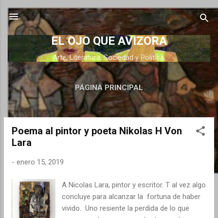
Ir al contenido principal
EL OJO QUE AVIZORA
Arte, Literatura, Sociedad y Politica.
PÁGINA PRINCIPAL
Poema al pintor y poeta Nikolas H Von
E
Lara
n
t
-
enero 15, 2019
r
a
A Nicolas Lara, pintor y escritor. T al vez algo
d
concluye para alcanzar la fortuna de haber
a
vivido. Uno resiente la perdida de lo que