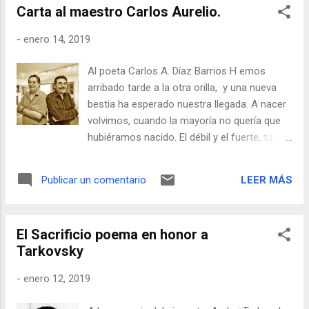
Carta al maestro Carlos Aurelio.
-
enero 14, 2019
Al poeta Carlos A. Díaz Barrios H emos
arribado tarde a la otra orilla, y una nueva
bestia ha esperado nuestra llegada. A nacer
volvimos, cuando la mayoría no quería que
hubiéramos nacido. El débil y el fuerte, tú y
yo, no sabemos afrontar la abundancia de
tanto reino. Ahorcados somos del colosal
LEER MÁS
Publicar un comentario
bullicio que de tan grande, enmudece.
Buscamos verdades en esa raza donde
todavía apalean a las muchachas cuando
El Sacrificio poema en honor a
pintan de carmín sus labios. ¿Entonces qué
Tarkovsky
ha quedado de lo que acarreábamos en
aquella travesía? ¿Valió la pena conferir
-
enero 12, 2019
nuestras manos a otra obstinación? Si
detener la marcha conlleva infortunios.