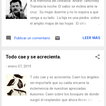
A la memoria del cineasta Andrei Tarkovsky
¿Prorrogarla hacia dónde nos conduce?
Transita la noche. El sabio se inclina ante la
Ningún conjuro vuelve a poner en su sitio lo
cruz. Su mujer duerme y no lo espera a que
que aconteció. Al extraviar el verso se tendrá
venga a su lado. La hija es una piedra sobre
que escribir otro aunque la propia sombra
el amplio mapa de las hojas. El otro
sea quien lo lea. Un hombre que abandonó
descendiente, enmudecido y pequeño,
su casa, le queda custodiar la barca que
atraviesa las paredes y como un navegante
lo...
LEER MÁS
Publicar un comentario
busca el carrusel y la luna, que no son más
que cirios encendidos en medio del mar. El
Sabio siente que la humanidad pronto
Todo cae y se acrecienta.
sucumbirá, que al amanecer, no estará sobre
la tierra. Que un rayo decapitará cada cabeza
-
enero 07, 2019
y nadie tendrá la suerte de renovar sus
cantos. Hay Silencio en esa residencia, hay
T odo cae y se acrecienta. Caen los ángeles
silencio y la nada. Frente a la inmensidad
sin importarle que su caída encarne la
lóbrega que se avecina, La duda lo cubre, lo
inclemencia de nuestras apreciadas
transforma, lo hace imperceptible. En esa
ilusiones. Caen sobre los bosques de donde
noche hubiera querido la presencia de la
surgió el resplandor que ahora llevan los
hechicera que en un juego de ángeles lo
ciervos. Caen y no volverán a ser