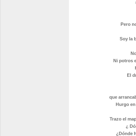
Pero no
Soy la 
No
Ni potros 
El d
que arranca
Hurgo en 
Trazo el map
¿ Dó
¿Dónde ha