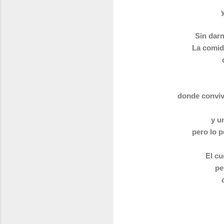
Sin darn
La comid
donde conviv
y u
pero lo p
El cu
pe