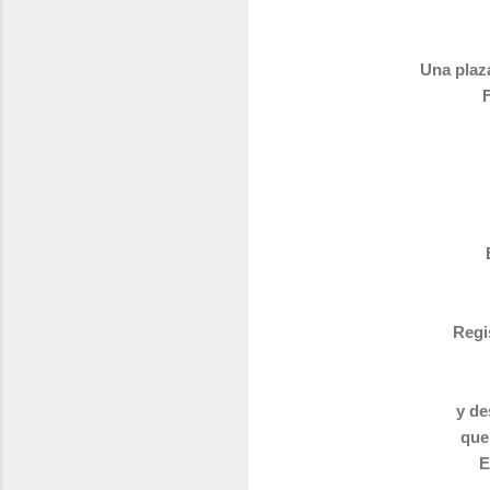
Una plaza
F
Regi
y de
que
E