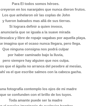
Para El todos somos héroes.
creyeron en los naranjales que nunca dieron frutos.
Los que anhelaron oír las coplas de John
y fueron baleados mas allá de sus tierras.
Si lograra definir a quien invoco,
anunciaría que se iguala a la suave mirada
escalza y libre de ropaje vagabas por aquella playa.
e imagina que el ocaso nunca llegara, pero llega.
Que ninguna consigna nos podrá culpar
por haber caminado bajo la lluvia,
pero siempre hay alguien que nos culpa.
s que el águila no arranca del pesebre al mesías,
 ahí va el que escribe salmos con la cabeza gacha.
una fotografía contemplo los ojos de mi madre
que se confunden con el brillo de los tuyos.
Toda amante puede ser la madre
n el paraíso imaginario de cualquier hombre.