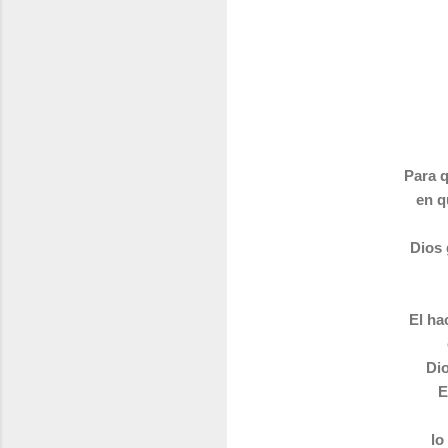
Para q
en q
Dios 
El ha
Dio
E
lo