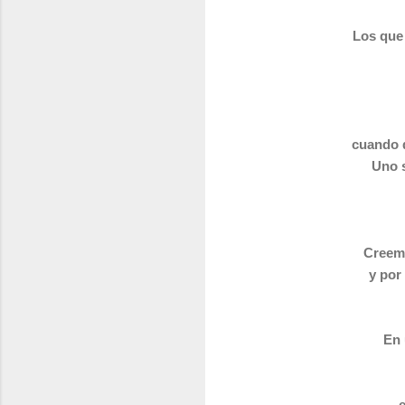
Los que 
cuando d
Uno s
Creemo
y por
En 
e