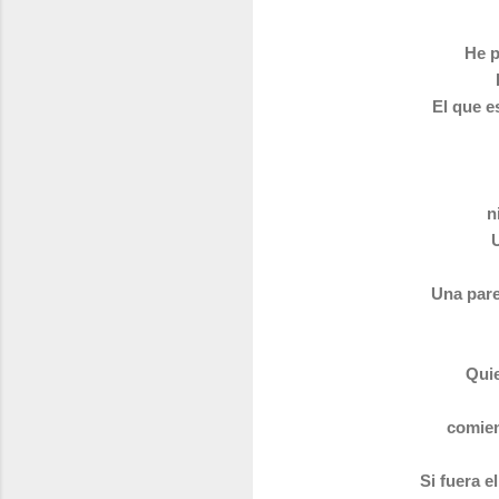
He p
El que e
n
U
Una pare
Quie
comien
Si fuera e