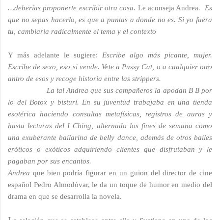
…deberías proponerte escribir otra cosa
. Le aconseja Andrea
. Es
que no sepas hacerlo, es que a puntas a donde no es. Si yo fuera
tu, cambiaria radicalmente el tema y el contexto
Y más adelante le sugiere:
Escribe algo más picante, mujer.
Escribe de sexo, eso si vende. Vete a Pussy Cat, o a cualquier otro
antro de esos y recoge historia entre las strippers.
La tal Andrea que sus compañeros la apodan B B por
lo del Botox y bisturí. En
su juventud trabajaba en una tienda
esotérica haciendo consultas metafísicas, registros de auras y
hasta lecturas del I Ching, alternado los fines de semana como
una exuberante bailarina de belly dance, además de otros bailes
eróticos o exóticos adquiriendo clientes que disfrutaban y le
pagaban por sus encantos.
Andrea
que bien podría figurar
en
un guion
del director de cine
español Pedro Almodóvar, le da un toque de humor en medio del
drama en que se desarrolla la novela.
L