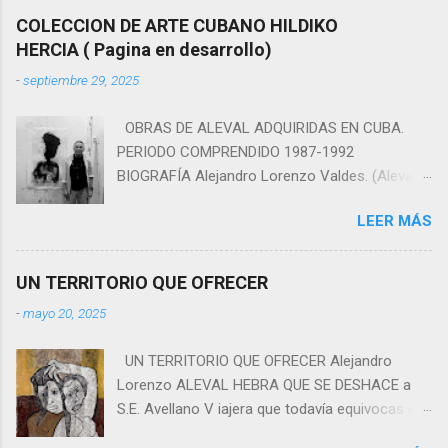
COLECCION DE ARTE CUBANO HILDIKO
HERCIA ( Pagina en desarrollo)
-
septiembre 29, 2025
OBRAS DE ALEVAL ADQUIRIDAS EN CUBA.
PERIODO COMPRENDIDO 1987-1992
BIOGRAFÍA Alejandro Lorenzo Valdes. (Aleval)
1953-Ciudad de la Habana, Cuba. Estudió en la
LEER MÁS
Academia de Arte San Alejandro. Pintor,
ilustrador, poeta, narrador y critico literario.
Reside en Estados Unidos desde 1993.
UN TERRITORIO QUE OFRECER
Principales Exposiciones Personales. 1981-
-
mayo 20, 2025
Ilustraciones del libro Cuentos de Mateo. Sala
de la biblioteca Máximo Gómez. Ciudad de la
UN TERRITORIO QUE OFRECER Alejandro
Habana, Cuba. 1981- Ceremonia de Otoño e
Lorenzo ALEVAL HEBRA QUE SE DESHACE a
invierno . Galería Rancho Boyeros, La Habana,
S.E. Avellano V iajera que todavía equivocas el
Cuba. 1982- Maderas Ceremoniales . Galería
destino final de las travesías. Que soñabas
Plaza de la Catedral, La Habana Cuba. 1984-