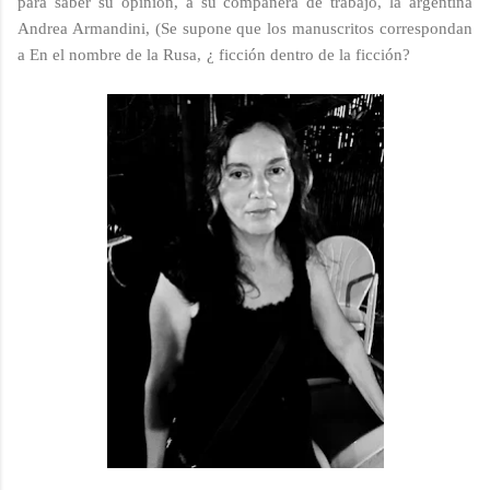
para saber su opinión, a su compañera de trabajo, la argentina
Andrea Armandini, (Se supone que los manuscritos correspondan
a En el nombre de la Rusa, ¿ ficción dentro de la ficción?