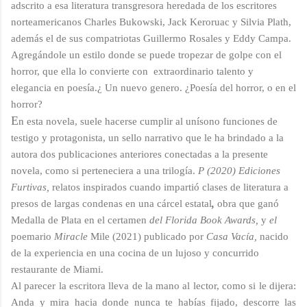
adscrito a esa literatura transgresora heredada de los escritores
norteamericanos Charles Bukowski, Jack Keroruac y Silvia Plath,
además el de sus compatriotas Guillermo Rosales y Eddy Campa.
Agregándole un estilo donde se puede tropezar de golpe con el
horror, que ella lo convierte con extraordinario talento y
elegancia en poesía.¿ Un nuevo genero. ¿Poesía del horror, o en el
horror?
E
n esta novela, suele hacerse cumplir al unísono funciones de
testigo y protagonista, un sello narrativo que le ha brindado a la
autora dos publicaciones anteriores conectadas a la presente
novela, como si perteneciera a una trilogía.
P (2020) Ediciones
Furtivas,
relatos inspirados cuando impartió clases de literatura a
presos de largas condenas
en una cárcel estatal
,
obra que ganó
Medalla
de Plata en el certamen
del Florida Book Awards,
y
el
poemario
Miracle
Mile (2021)
publicado por
Casa Vacía,
nacido
de la experiencia en una cocina de un lujoso y concurrido
restaurante de Miami.
Al parecer la escritora lleva de la mano al lector, como si le dijera:
Anda y mira hacia donde nunca te habías fijado, descorre las