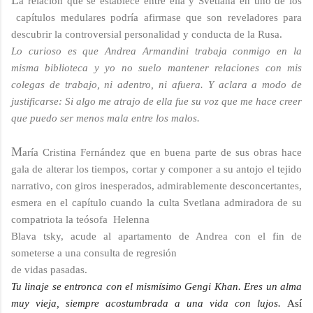
a relación que se establece entre ella y Svetlana en uno de los
capítulos medulares podría afirmase que son reveladores para
descubrir la controversial personalidad y conducta de la Rusa.
Lo curioso es que Andrea Armandini trabaja conmigo en la
misma biblioteca y yo no suelo mantener relaciones con mis
colegas de trabajo, ni adentro, ni afuera.
Y aclara
a modo de
justificarse:
Si algo me atrajo de ella fue su voz que me hace creer
que puedo ser menos mala entre los malos.
M
aría Cristina Fernández que en buena parte de sus obras hace
gala de alterar los tiempos, cortar y componer a su antojo el tejido
narrativo, con giros inesperados, admirablemente desconcertantes,
esmera en el capítulo cuando la culta Svetlana admiradora de su
compatriota la teósofa Helenna
Blava tsky, acude al apartamento de Andrea con el fin de
someterse a una consulta de regresión
de vidas pasadas.
Tu linaje se entronca con el mismísimo Gengi Khan. Eres un alma
muy vieja, siempre acostumbrada a una vida con lujos.
Así