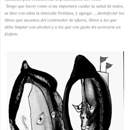
Tengo que hacer como si me importara cuidar la salud de todos
,
se dice con rabia la retorcida Svetlana
,
y agrega: …
desinfectar los
libros que sacamos del contenedor de afuera, libros a los que
debo limpiar con alcohol y a los que con gusto les acercaría un
fósforo.