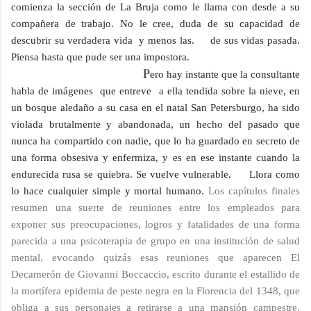
comienza la sección de La Bruja como le llama con desde a su
compañera de trabajo. No le cree, duda de su capacidad de
descubrir su verdadera vida
y menos las. de
sus vidas pasada.
Piensa hasta que pude ser una impostora.
P
ero hay instante que la consultante
habla de imágenes que entreve a ella tendida sobre la nieve,
en
un bosque aledaño a su casa en el natal San Petersburgo, ha sido
violada brutalmente y abandonada,
un hecho del pasado que
nunca ha compartido con nadie, que lo ha guardado en secreto de
una forma obsesiva y enfermiza,
y es en ese instante cuando la
endurecida rusa se quiebra.
Se vuelve vulnerable. Llora como
lo hace cualquier simple y mortal humano.
Los capítulos finales
resumen una suerte de reuniones entre los empleados para
exponer sus preocupaciones, logros y fatalidades de una forma
parecida a una psicoterapia de grupo en una institución de salud
mental, evocando quizás esas reuniones que aparecen El
Decamerón de Giovanni Boccaccio, escrito durante el estallido de
la mortífera epidemia de peste negra en la Florencia del 1348, que
obliga a sus personajes a retirarse a una mansión campestre,