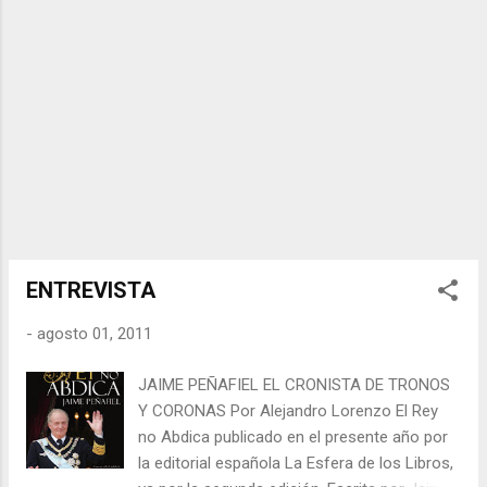
convertirla en Arte, lo arroparon desde su
nacimiento. Llevaba a cuesta la gran poesía
de su padre Eliseo Diego y la de sus tíos
Cintio Vitier y Fina García Marruz, un linaje
que le valió para que su narrativa tuviera esa
mixtura de lirismo, magia y crudeza que lo
hicieron un singular novelista. Incursionó en
la poesía, en el periodismo donde
desempeño como jefe de redacción de la
revista literaria El Caimán Barbudo y luego,
como Subdirector en la de Cine Cubano.
ENTREVISTA
Hizo guiones para la tele...
-
agosto 01, 2011
JAIME PEÑAFIEL EL CRONISTA DE TRONOS
Y CORONAS Por Alejandro Lorenzo El Rey
no Abdica publicado en el presente año por
la editorial española La Esfera de los Libros,