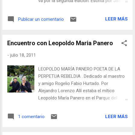
va por la segunda edición. Escrita por Jaime
Peñafiel, un riguroso profesional de los
medios de comunicación, que ha dedicado
LEER MÁS
Publicar un comentario
gran parte de su carrera a escudriñar cuanta
casa real ha existido en el mundo, tanto en
el siglo XX como en el presente. Nacido en
Encuentro con Leopoldo Maria Panero
Granada, España, donde estudio Derecho y
luego periodismo en la Universidad de
-
julio 18, 2011
Navarra, Peñafiel lleva un aval de un total de
20.00 artículos publicados y de más de 16
LEOPOLDO MARÍA PANERO POETA DE LA
libros, todos con largas tiradas y en
PERPETUA REBELDIA . Dedicado al maestro
editoriales de renombre. El libro se centra en
y amigo Rogelio Fabio Hurtado. Por
torno a la posible renuncia, o en lenguaje de
Alejandro Lorenzo Allí estaba el mítico
la realeza, abdicación del Rey Juan Carlos
Leopoldo María Panero en el Parque del
por motivos de salud, además del análisis de
Retiro donde se celebró la Feria del Libro de
los efectos y consecuencias en el orden
Madrid 2011. Había llegado de Gran Canarias
constitucional, político y social para España
LEER MÁS
1 comentario
donde reside voluntariamente en un hospital
que conllevaría la sucesión en caso que la
psiquiátrico. Firmaba sus libros, mientras
renuncia se produjera. En su obra el autor
fumaba y se levantaba para ir a un sauce a