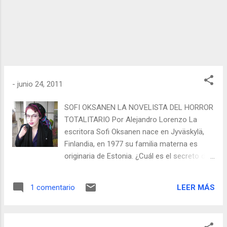
sufrir buena cantidad de golpes que luego lo
incapacitan física y psicológicamente para el
resto de su vida. Entonces lo que parece
espectáculo deportivo que genera
incalculables sumas en la industria de los
medios de comunicación, se trasforma en
un conmovedor drama humano en la
-
junio 24, 2011
mayoría desconocido o ign...
SOFI OKSANEN LA NOVELISTA DEL HORROR
TOTALITARIO Por Alejandro Lorenzo La
escritora Sofi Oksanen nace en Jyväskylä,
Finlandia, en 1977 su familia materna es
originaria de Estonia. ¿Cuál es el secreto de
que esta escritora ha obtenido con su
novela Purga prestigiosos premios como el
LEER MÁS
1 comentario
de Literatura del Consejo Nórdico, Premio
Fémina de literatura Extranjera y el Premio a
la Mejor Novela Europea del Año 2010? Una