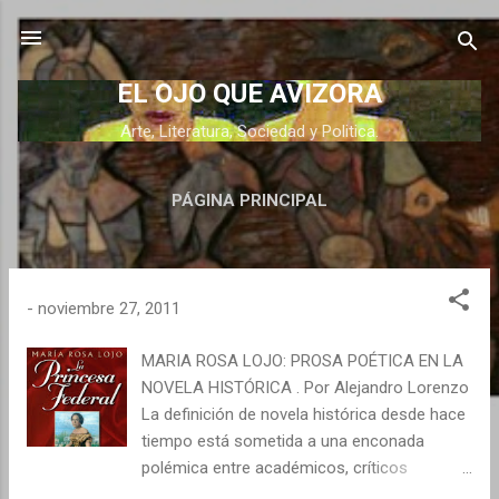
Ir al contenido principal
EL OJO QUE AVIZORA
Arte, Literatura, Sociedad y Politica.
PÁGINA PRINCIPAL
E
-
noviembre 27, 2011
n
t
MARIA ROSA LOJO: PROSA POÉTICA EN LA
r
NOVELA HISTÓRICA . Por Alejandro Lorenzo
La definición de novela histórica desde hace
a
tiempo está sometida a una enconada
d
polémica entre académicos, críticos
a
literarios y especializados o amantes de la