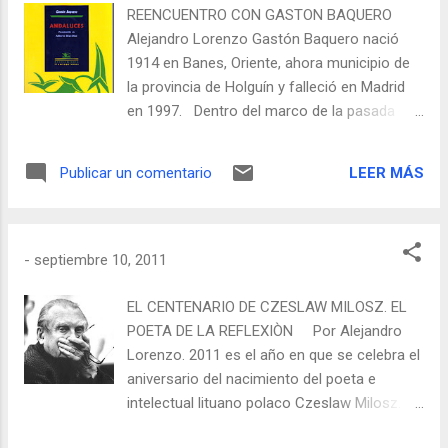
escritora argentina Mar...
REENCUENTRO CON GASTON BAQUERO
Alejandro Lorenzo Gastón Baquero nació
1914 en Banes, Oriente, ahora municipio de
la provincia de Holguín y falleció en Madrid
en 1997. Dentro del marco de la pasada
Feria Internacional del Libro de Madrid se
presentó Andaluces publicada por la Editorial
LEER MÁS
Publicar un comentario
Renacimiento que dirige el poeta español
Abelardo Linares . El libro es una
recopilación de artículos literarios
aparecidos en revistas literarias como:
-
septiembre 10, 2011
Cuadernos Hispanoamericanos, El Alcázar ,
Mundo Hispano , La Vanguardia Española,
EL CENTENARIO DE CZESLAW MILOSZ. EL
Arriba y otras no menos importantes,
POETA DE LA REFLEXIÒN Por Alejandro
escritos por Gastón Baquero y editado y
Lorenzo. 2011 es el año en que se celebra el
prologado esmeradamente por el
aniversario del nacimiento del poeta e
académico cubano Alberto Díaz Díaz
intelectual lituano polaco Czeslaw Milosz.
considerado uno de los mayores estudiosos
Acerca de sus orígenes escribiría: "Es
de peso del desaparecido intelectual cubano.